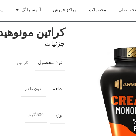
حه اصلی
محصولات
مراکز فروش
آرمسترانگ
سو
کراتین مونوهی
جزئیات
نوع محصول
کراتین
طعم
بدون طعم
وزن
500 گرم