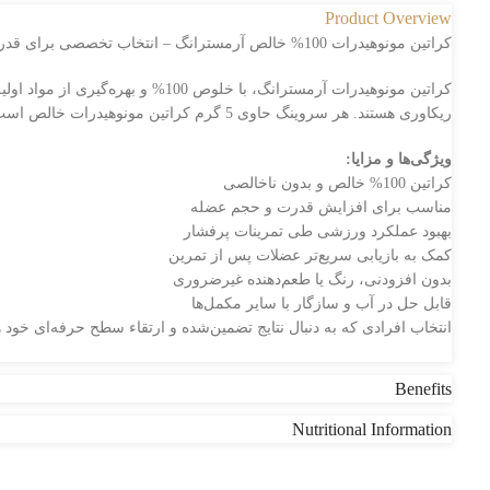
Product Overview
کراتین مونوهیدرات 100% خالص آرمسترانگ – انتخاب تخصصی برای قدرت عضلانی و ریکاوری حرفه‌ای
کراتین مونوهیدرات آرمسترانگ، ب
ریکاوری هستند. هر سروینگ حاوی 5 گرم کراتین مونوهیدرات خالص است که به اثبات رسیده مؤثرترین فرم کراتین برای افزایش انرژی، قدرت انفجاری و حمایت از عملکرد ورزشی شماست.
ویژگی‌ها و مزایا:
کراتین 100% خالص و بدون ناخالصی
مناسب برای افزایش قدرت و حجم عضله
بهبود عملکرد ورزشی طی تمرینات پرفشار
کمک به بازیابی سریع‌تر عضلات پس از تمرین
بدون افزودنی، رنگ یا طعم‌دهنده غیرضروری
قابل حل در آب و سازگار با سایر مکمل‌ها
انتخاب افرادی که به دنبال نتایج تضمین‌شده و ارتقاء سطح حرفه‌ای خود 
Benefits
Nutritional Information