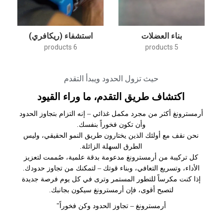
بناء العضلات
استشفاء (ريكافري)
6 products
5 products
حيث تزول الحدود ويبدأ التقدم
اكتشاف طريق التقدم، ما وراء القيود
أرمسترونغ أكثر من مجرد مكمل غذائي – إنه التزام بتجاوز الحدود
وأن تكون فخوراً بنفسك.
نحن نقف مع أولئك الذين يختارون طريق النمو الحقيقي، وليس
الطرق السهلة الزائلة.
كل تركيبة من أرمسترونغ مدعومة بدقة علمية، صُممت لتعزيز
الأداء، وتسريع التعافي، وبناء قوتك – لتمكنك من تجاوز حدودك.
إذا كنت مكرساً للتطور المستمر وترى في كل يوم فرصة جديدة
لتصبح أقوى، فإن أرمسترونغ سيكون بجانبك.
أرمسترونغ – تجاوز الحدود وكن فخوراً"