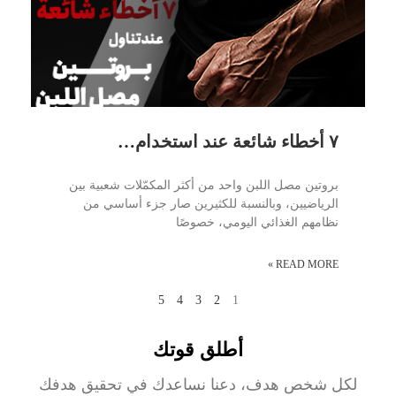
٧ أخطاء شائعة عند استخدام بروتين مصل اللبن وكيف تتجنبها
بروتين مصل اللبن واحد من أكثر المكمّلات شعبية بين
الرياضيين، وبالنسبة للكثيرين صار جزء أساسي من
نظامهم الغذائي اليومي، خصوصًا
READ MORE »
5
4
3
2
1
أطلق قوتك
لكل شخص هدف، دعنا نساعدك في تحقيق هدفك